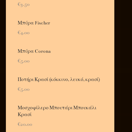
€3.50
Μπύρα Fischer
€4.00
Μπύρα Corona
€5.00
Ποτήρι Κρασί (κόκκινο, λευκό, κρασί)
€5.00
Μοσχοφίλερο Μπουτάρι Μπουκάλι
Κρασί
€20.00