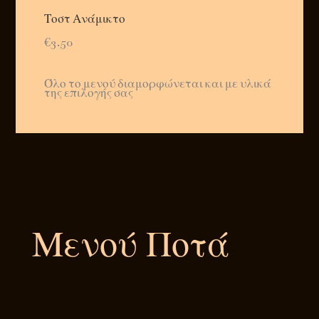
Τοστ Ανάμικτο
€3.50
Όλο το μενού διαμορφώνεται και με υλικά
της επιλογής σας
Μενού Ποτά