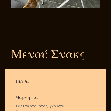
Μενού Σνακς
Πίτσα
Μαργαρίτα
Σάλτσα ντομάτας, γκούντα