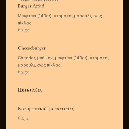
Burger Απλό
Mπιφτέκι (140gr), ντομάτα, μαρούλι, σως
πίκλας
€8.50
Cheeseburger
Cheddar, μπέικον, μπιφτέκι (140gr), ντομάτα,
μαρούλι, σως πίκλας
€9.50
Ποικιλίες
Κοτομπουκιές με πατάτες
€8.50