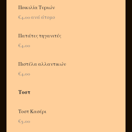
Ποικιλία Τυριών
€4.00 ανά άτομο
Πατάτες τηγανιτές
€4.00
Πιστέλα αλλαντικών
€4.00
Τοστ
Τοστ Κασέρι
€3.00